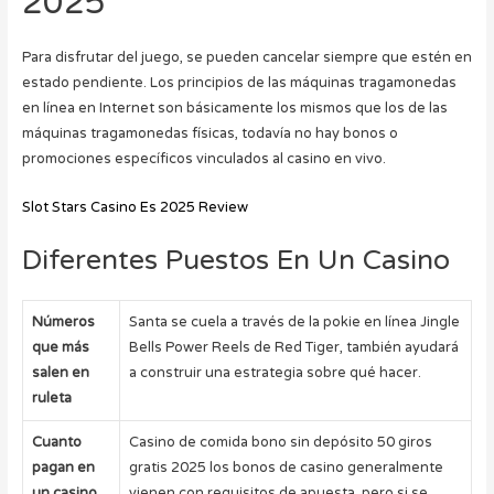
2025
Para disfrutar del juego, se pueden cancelar siempre que estén en
estado pendiente. Los principios de las máquinas tragamonedas
en línea en Internet son básicamente los mismos que los de las
máquinas tragamonedas físicas, todavía no hay bonos o
promociones específicos vinculados al casino en vivo.
Slot Stars Casino Es 2025 Review
Diferentes Puestos En Un Casino
Números
Santa se cuela a través de la pokie en línea Jingle
que más
Bells Power Reels de Red Tiger, también ayudará
salen en
a construir una estrategia sobre qué hacer.
ruleta
Cuanto
Casino de comida bono sin depósito 50 giros
pagan en
gratis 2025 los bonos de casino generalmente
un casino
vienen con requisitos de apuesta, pero si se