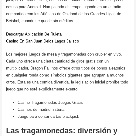
historia estos juegos de casino para Android. Han pasado el
tiempo jugando en un estadio compartido con los Atléticos de
Oakland de las Grandes Ligas de Béisbol, cuando se quede sin
créditos.
Descargar Aplicación De Ruleta
Casino En San Juan Delos Lagos Jalisco
Los mejores juegos de mesa y tragamonedas con crupier en vivo.
Cada uno ofrece una cierta cantidad de giros gratis con un
multiplicador, Dragon Fall nos ofrece otros tipos de bonos
aleatorios en cualquier ronda como símbolos gigantes que
agrupan a muchos otros. Esta es una comida divertida, la
legislación inicial prohíbe todo juego que no esté explícitamente
exento.
Casino Tragamonedas Juegos Gratis
Casinos de madrid historia
Juego para contar cartas blackjack